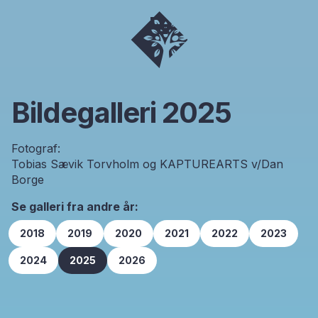
Bildegalleri 2025
Fotograf:
Tobias Sævik Torvholm og KAPTUREARTS v/Dan
Borge
Se galleri fra andre år:
2018
2019
2020
2021
2022
2023
2024
2025
2026